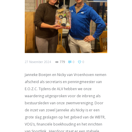
27 November 2024
779
0
0
Janneke Boeijen en Nicky van Vroenhoven nemen
afscheid als secretaris en penningmeester van
E.O.Z.C. Tijdens de ALV hebben we onze
waardering uitgesproken voor de inbreng als
bestuursleden van onze zwemvereniging. Door
de inzet van zowel Janneke als Nicky is er een
grote slag geslagen op het gebied van de WBTR,
VOG’s, financiële boekhouding en het inrichten
van Sportlink. Hierdoor staat er een stabiele