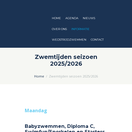
HOME
AGENDA
NIEUWS
OVER ONS
INFORMATIE
WEDSTRIJDZWEMMEN
CONTACT
Zwemtijden seizoen
2025/2026
Home
Zwemtijden seizoen 2025/2026
Maandag
Babyzwemmen, Diploma C,
Swimfun/Snorkelen en Starters